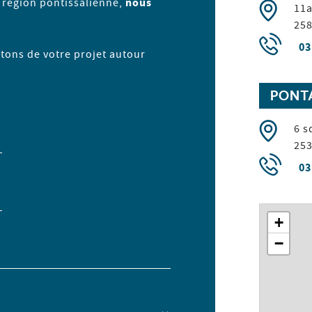
a région pontissalienne,
nous
11a
25
03
utons de votre projet autour
PONT
6 s
25
03
+
−