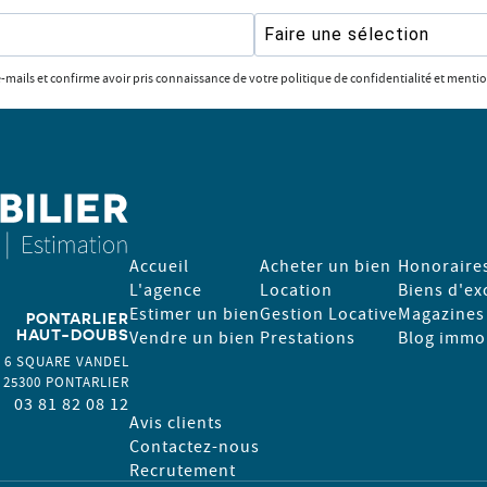
Faire une sélection
e-mails et confirme avoir pris connaissance de votre politique de confidentialité et mentio
Accueil
Acheter un bien
Honoraire
L'agence
Location
Biens d'ex
Estimer un bien
Gestion Locative
Magazines
PONTARLIER
HAUT-DOUBS
Vendre un bien
Prestations
Blog immob
6 SQUARE VANDEL
25300
PONTARLIER
03 81 82 08 12
Avis clients
Contactez-nous
Recrutement