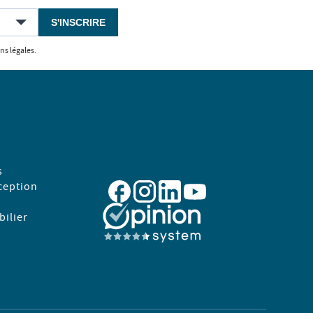
S'INSCRIRE
ns légales.
s
ception
ilier