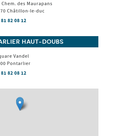
 Chem. des Maurapans
870
Châtillon-le-duc
 81 82 08 12
ARLIER HAUT-DOUBS
quare Vandel
300
Pontarlier
 81 82 08 12