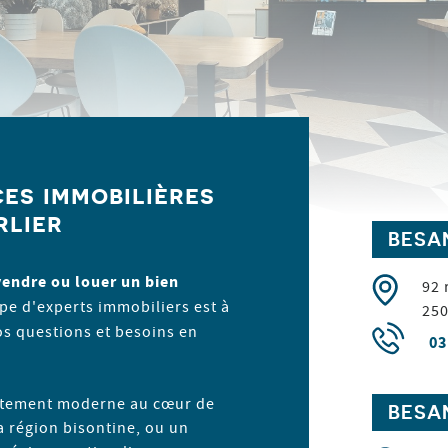
es immobilières
rlier
BESA
vendre ou louer un bien
92 
pe d'experts immobiliers est à
25
os questions et besoins en
03
artement moderne au cœur de
BESA
a région bisontine, ou un