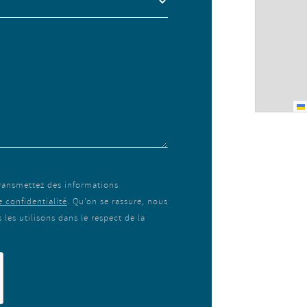
transmettez des informations
e confidentialité
. Qu’on se rassure, nous
les utilisons dans le respect de la