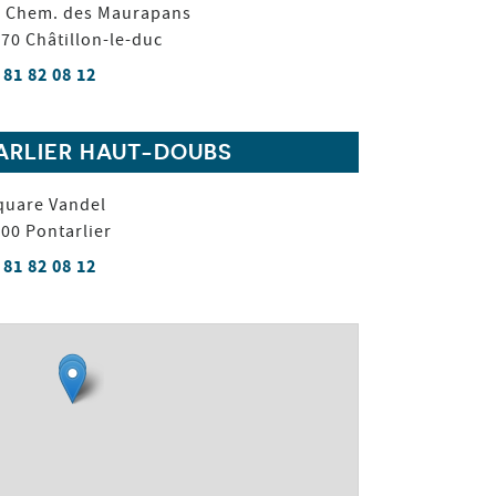
 Chem. des Maurapans
870
Châtillon-le-duc
 81 82 08 12
ARLIER HAUT-DOUBS
quare Vandel
300
Pontarlier
 81 82 08 12