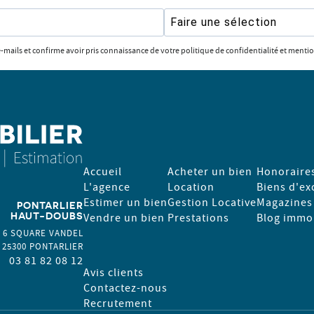
Faire une sélection
e-mails et confirme avoir pris connaissance de votre politique de confidentialité et mentio
Accueil
Acheter un bien
Honoraire
L'agence
Location
Biens d'ex
Estimer un bien
Gestion Locative
Magazines
PONTARLIER
HAUT-DOUBS
Vendre un bien
Prestations
Blog immob
6 SQUARE VANDEL
25300
PONTARLIER
03 81 82 08 12
Avis clients
Contactez-nous
Recrutement