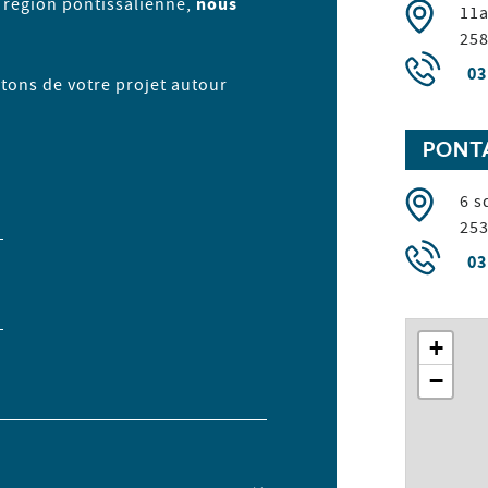
a région pontissalienne,
nous
11a
25
03
utons de votre projet autour
PONT
6 s
25
03
+
−