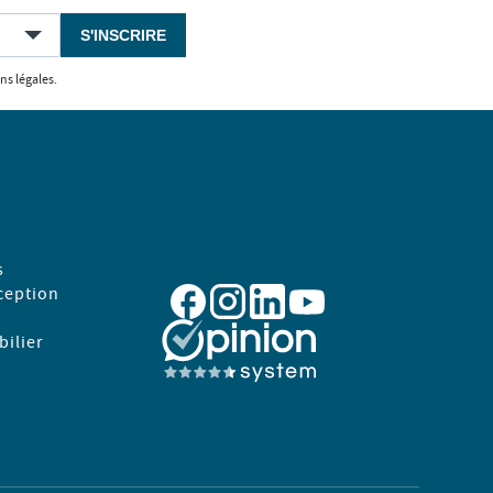
S'INSCRIRE
ns légales.
s
ception
ilier